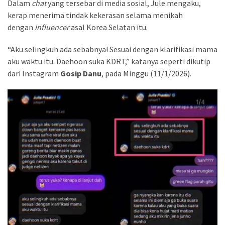
Dalam
chat
yang tersebar di media sosial, Jule mengaku,
Ijazah
kerap menerima tindak kekerasan selama menikah
di
dengan
influencer
asal Korea Selatan itu.
Pengadilan
“Aku selingkuh ada sebabnya! Sesuai dengan klarifikasi mama
Vatikan
aku waktu itu. Daehoon suka KDRT,” katanya seperti dikutip
tolak
dari Instagram
Gosip Danu
, pada Minggu (11/1/2026).
bergabung
dengan
Board
of
Peace
bentukan
Trump,
apa
alasannya?
Iran
Tutup