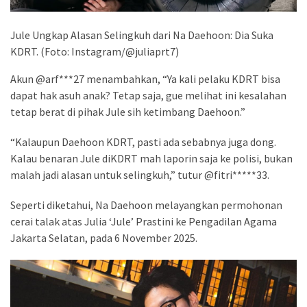
Jule Ungkap Alasan Selingkuh dari Na Daehoon: Dia Suka
KDRT. (Foto: Instagram/@juliaprt7)
Akun @arf***27 menambahkan, “Ya kali pelaku KDRT bisa
dapat hak asuh anak? Tetap saja, gue melihat ini kesalahan
tetap berat di pihak Jule sih ketimbang Daehoon.”
“Kalaupun Daehoon KDRT, pasti ada sebabnya juga dong.
Kalau benaran Jule diKDRT mah laporin saja ke polisi, bukan
malah jadi alasan untuk selingkuh,” tutur @fitri*****33.
Seperti diketahui, Na Daehoon melayangkan permohonan
cerai talak atas Julia ‘Jule’ Prastini ke Pengadilan Agama
Jakarta Selatan, pada 6 November 2025.