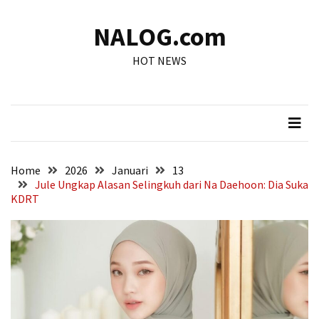
Skip
Skip
to
to
NALOG.com
content
content
POS-
HOT NEWS
POS
TERBARU
5
Fakta
Mobil
Calya
Home
2026
Januari
13
Ugal-
Jule Ungkap Alasan Selingkuh dari Na Daehoon: Dia Suka
ugalan
KDRT
di
Gunung
Sahari:
Lawan
Arus
hingga
Diamuk