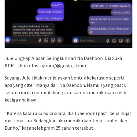
Sementara
Selat
Hormuz,
Dunia
Terancam
Krisis
Energi
Global?
Jule Ungkap Alasan Selingkuh dari Na Daehoon: Dia Suka
KDRT. (Foto: Instagram/@gosip_danu)
MOST
Sayang, Jule tidak menjelaskan bentuk kekerasan seperti
USED
CATEGORIES
apa yang diterimanya dari Na Daehoon. Namun yang pasti,
selama ini dia memilih bungkam karena memikirkan nasib
ketiga anaknya.
NewsInfo
(32)
“Karena kalau aku buka suara, dia (Daehoon) pasti kena hujat
mati-matian. Sedangkan aku memikirkan Jena, Junho, dan
Uncategorized
Eunho,” kata selebgram 25 tahun tersebut.
(9)