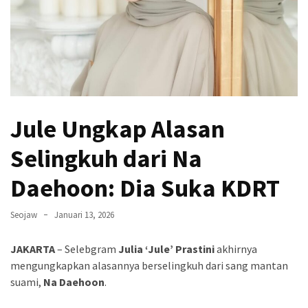
Massa
Meksiko
Berpacu
Cegah
Perang
Kartel
Jule Ungkap Alasan
Usai
Tewasnya
Selingkuh dari Na
“El
Mencho”,
Daehoon: Dia Suka KDRT
Bos
Besar
Seojaw
Januari 13, 2026
Jalisco
JAKARTA
– Selebgram
Julia ‘Jule’ Prastini
akhirnya
Jokowi
mengungkapkan alasannya berselingkuh dari sang mantan
Sangat
suami,
Na Daehoon
.
Menghindari
Pembuktian