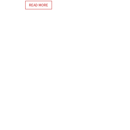
READ MORE
Massa
Meksiko
Berpacu
Cegah
Perang
Kartel
Usai
Tewasnya
“El
Mencho”,
Bos
Besar
Jalisco
Jokowi
Sangat
Menghindari
Pembuktian