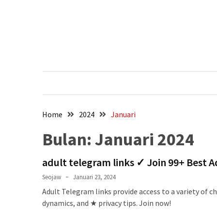
Skip
Skip
to
to
content
content
POS-
POS
TERBARU
5
Fakta
Mobil
Calya
Home
2024
Januari
Ugal-
Bulan:
Januari 2024
ugalan
di
Gunung
adult telegram links ✓ Join 99+ Best 
Sahari:
Seojaw
Januari 23, 2024
Lawan
Adult Telegram links provide access to a variety of
Arus
dynamics, and ★ privacy tips. Join now!
hingga
Diamuk