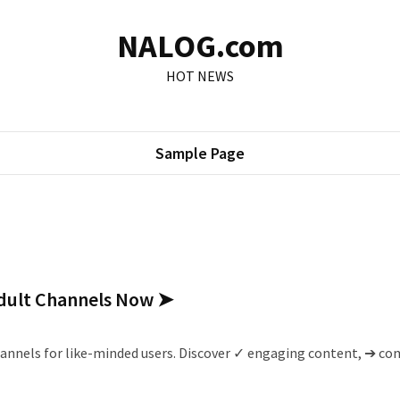
NALOG.com
HOT NEWS
Sample Page
Adult Channels Now ➤
 channels for like-minded users. Discover ✓ engaging content, ➔ c